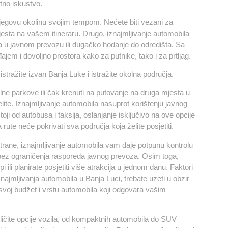
tno iskustvo.
njegovu okolinu svojim tempom. Nećete biti vezani za
esta na vašem itineraru. Drugo, iznajmljivanje automobila
ga u javnom prevozu ili dugačko hodanje do odredišta. Sa
em i dovoljno prostora kako za putnike, tako i za prtljag.
tražite izvan Banja Luke i istražite okolna područja.
lne parkove ili čak krenuti na putovanje na druga mjesta u
ite. Iznajmljivanje automobila nasuprot korištenju javnog
i od autobusa i taksija, oslanjanje isključivo na ove opcije
ute neće pokrivati sva područja koja želite posjetiti.
 strane, iznajmljivanje automobila vam daje potpunu kontrolu
ez ograničenja rasporeda javnog prevoza. Osim toga,
ili planirate posjetiti više atrakcija u jednom danu. Faktori
znajmljivanja automobila u Banja Luci, trebate uzeti u obzir
 svoj budžet i vrstu automobila koji odgovara vašim
ičite opcije vozila, od kompaktnih automobila do SUV