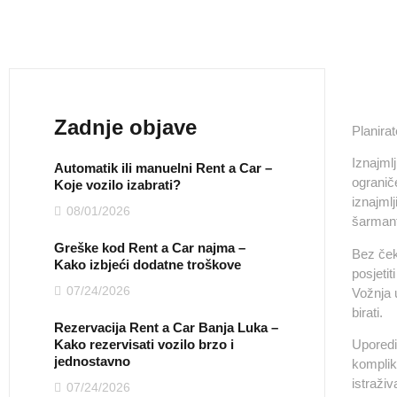
Zadnje objave
Planira
Iznajml
Automatik ili manuelni Rent a Car –
ograniče
Koje vozilo izabrati?
iznajmlj
08/01/2026
šarman
Greške kod Rent a Car najma –
Bez ček
Kako izbjeći dodatne troškove
posjetit
07/24/2026
Vožnja 
birati.
Rezervacija Rent a Car Banja Luka –
Kako rezervisati vozilo brzo i
Uporedit
jednostavno
komplik
istraži
07/24/2026