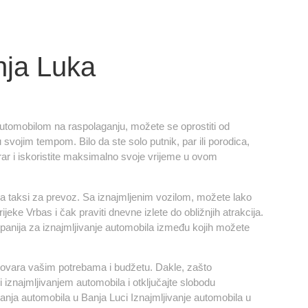
nja Luka
 automobilom na raspolaganju, možete se oprostiti od
u
svojim tempom. Bilo da ste solo putnik, par ili porodica,
nerar i iskoristite maksimalno svoje vrijeme u ovom
a taksi za prevoz. Sa iznajmljenim vozilom, možete lako
jeke Vrbas i čak praviti dnevne izlete do obližnjih atrakcija.
panija za iznajmljivanje automobila između kojih možete
 odgovara vašim potrebama i budžetu. Dakle, zašto
iznajmljivanjem automobila i otključajte slobodu
vanja automobila u Banja Luci Iznajmljivanje automobila u