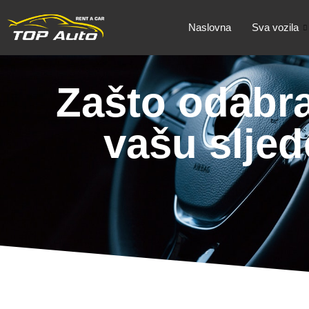
Naslovna
Sva vozila
Zašto odabra
vašu slje