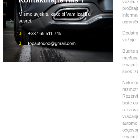
vozila. 
pročita
Mismo uvjek tu kako bi Vam izašli u
informac
susret.
ograniče
Dodatno
+387 65 511 749
vožnje.
topautodoo@gmail.com
Budite s
međunar
iznajml
širok iz
Neke od
razmotri
Rezervi
biste os
rezerva
vraćanju
automobi
odgovor
iznajmlj