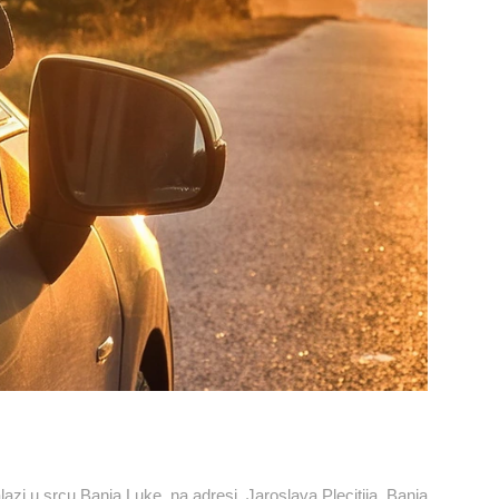
alazi u srcu Banja Luke, na adresi
Jaroslava Plecitija, Banja