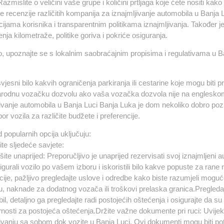
Razmislite o veličini vaše grupe i količini prtljaga koje ćete nositi kak
jte recenzije različitih kompanija za iznajmljivanje automobila u Banj
ijama korisnika i transparentnim politikama iznajmljivanja. Također je 
nja kilometraže, politike goriva i pokriće osiguranja.
, upoznajte se s lokalnim saobraćajnim propisima i regulativama u Ban
vjesni bilo kakvih ograničenja parkiranja ili cestarine koje mogu biti p
odnu vozačku dozvolu ako vaša vozačka dozvola nije na engleskom 
jivanje automobila u Banja Luci Banja Luka je dom nekoliko dobro poz
bor vozila za različite budžete i preferencije.
 popularnih opcija uključuju:
te sljedeće savjete:
šite unaprijed: Preporučljivo je unaprijed rezervisati svoj iznajmljen
igurali vozilo po vašem izboru i iskoristili bilo kakve popuste za ran
cije, pažljivo pregledajte uslove i odredbe kako biste razumjeli mog
, naknade za dodatnog vozača ili troškovi prelaska granica.Pregledajte
l, detaljno ga pregledajte radi postojećih oštećenja i osigurajte da s
nosti za postojeća oštećenja.Držite važne dokumente pri ruci: Uvije
ivanju sa sobom dok vozite u Banja Luci. Ovi dokumenti mogu biti potre