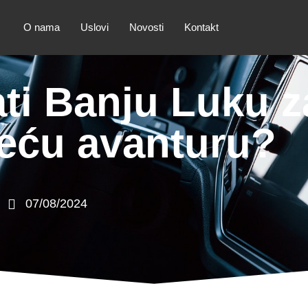
O nama
Uslovi
Novosti
Kontakt
ti Banju Luku z
deću avanturu?
07/08/2024