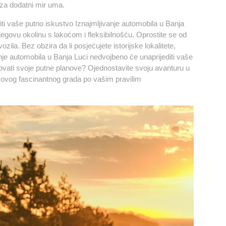
 za dodatni mir uma.
ti vaše putno iskustvo Iznajmljivanje automobila u Banja
jegovu okolinu s lakoćom i fleksibilnošću. Oprostite se od
ila. Bez obzira da li posjećujete istorijske lokalitete,
nje automobila u Banja Luci nedvojbeno će unaprijediti vaše
ovati svoje putne planove? Ojednostavite svoju avanturu u
ja ovog fascinantnog grada po vašim pravilim