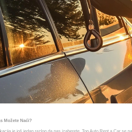
s Možete Naći?
kacija je još jedan razlog da nas izaberete. Top Auto Rent a Car se n