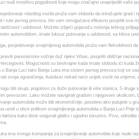
uci nudi mnoštvo pogodnosti koje mogu značajno unaprijediti vaše pu
osjedovanje vlastitog vozila pruža vam slobodu da istražujete grad i 
d i rute javnog prevoza, što vam omogućava efikasno posjetiti sva mj
raktičnost i udobnost. Možete izbjeći gnjavažu nošenja teškog prtlja
jenim automobilom, imate luksuz putovanja u udobnosti, sa klima uređaj
ga, posjedovanje iznajmljenog automobila pruža vam fleksibilnost da is
praviti panoramske vožnje duž rijeke Vrbas, posjetiti obližnje naciona
 Hercegovini. Mogućnosti su beskrajne kada imate slobodu ići kuda žel
 u Banja Luci Iako Banja Luka ima sistem javnog prevoza koji se sastoj
ti svoja ograničenja. Autobusi nekad neće uvijek voziti na vrijeme, a r
mogu biti skupi, pogotovo za duže putovanje ili više stanica. S druge
im prevozom. Lako možete navigirati gradom i njegovom okolicom, b
ivanje automobila može biti ekonomičnije, posebno ako putujete u grupi 
ba uzeti u obzir prilikom iznajmljivanja automobila u Banja Luci Prije i
 faktora kako biste osigurali glatko i ugodno iskustvo. Prvo, odredite
ama.
uka ima mnogo kompanija za iznajmljivanje automobila koje nude razl