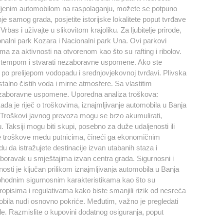
jmljenim automobilom na raspolaganju, možete se potpuno
nje samog grada, posjetite istorijske lokalitete poput tvrđave
rbas i uživajte u slikovitom krajoliku. Za ljubitelje prirode,
onalni park Kozara i Nacionalni park Una. Ovi parkovi
 za aktivnosti na otvorenom kao što su rafting i ribolov.
m tempom i stvarati nezaboravne uspomene. Ako ste
 po prelijepom vodopadu i srednjovjekovnoj tvrđavi. Plivska
stalno čistih voda i mirne atmosfere. Sa vlastitim
 nezaboravne uspomene. Uporedna analiza troškova:
da je riječ o troškovima, iznajmljivanje automobila u Banja
 Troškovi javnog prevoza mogu se brzo akumulirati,
u. Taksiji mogu biti skupi, posebno za duže udaljenosti ili
te troškove među putnicima, čineći ga ekonomičnim
 da istražujete destinacije izvan utabanih staza i
ili boravak u smještajima izvan centra grada. Sigurnosni i
nosti je ključan prilikom iznajmljivanja automobila u Banja
neophodnim sigurnosnim karakteristikama kao što su
ropisima i regulativama kako biste smanjili rizik od nesreća
omobila nudi osnovno pokriće. Međutim, važno je pregledati
e. Razmislite o kupovini dodatnog osiguranja, poput