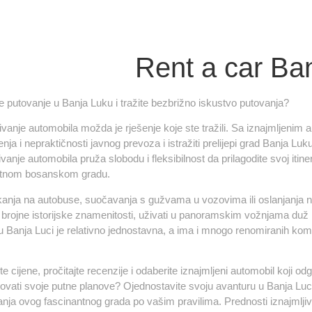
Rent a car Ba
te putovanje u Banja Luku i tražite bezbrižno iskustvo putovanja?
jivanje automobila možda je rješenje koje ste tražili. Sa iznajmljenim
nja i nepraktičnosti javnog prevoza i istražiti prelijepi grad
Banja Luk
ivanje automobila pruža slobodu i fleksibilnost da prilagodite svoj iti
tnom bosanskom gradu.
anja na autobuse, suočavanja s gužvama u vozovima ili oslanjanja n
i brojne istorijske znamenitosti, uživati u panoramskim vožnjama duž ri
u Banja Luci je relativno jednostavna, a ima i mnogo renomiranih kom
e cijene, pročitajte recenzije i odaberite iznajmljeni automobil koji
ovati svoje putne planove? Ojednostavite svoju avanturu u Banja Luci 
vanja ovog fascinantnog grada po vašim pravilima. Prednosti iznajmlji