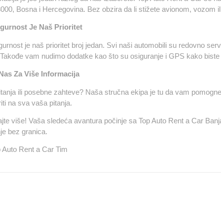
000, Bosna i Hercegovina.
Bez obzira da li stižete avionom, vozom 
gurnost Je Naš Prioritet
urnost je naš prioritet broj jedan. Svi naši automobili su redovno serv
 Takođe vam nudimo dodatke kao što su osiguranje i GPS kako biste 
 Nas Za Više Informacija
itanja ili posebne zahteve? Naša stručna ekipa je tu da vam pomogne
ti na sva vaša pitanja.
jte više! Vaša sledeća avantura počinje sa Top Auto Rent a Car Banja
je bez granica.
 Auto Rent a Car Tim