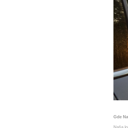
Gde Na
Naša lo