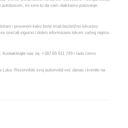
ili autobusom, mi smo tu da vam olakšamo putovanje.
isirani i provereni kako biste imali bezbrižno iskustvo
se osećali sigurno i dobro informisano tokom vašeg najma.
. Kontaktirajte nas na
+387 65 511 749
i rado ćemo
 Luka. Rezervišite svoj automobil već danas i krenite na