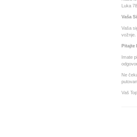
Luka 78
Vaša Si
Vaša sig
vožnje.
Pitajte
Imate p
odgovori
Ne čeka
putovan
Vaš Top