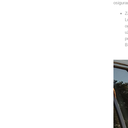
osigura
Z
L
o
u
p
B