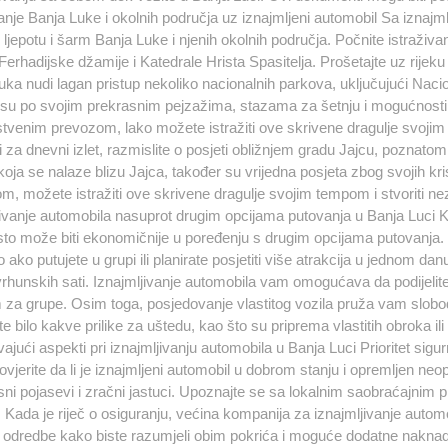
vanje Banja Luke i okolnih područja uz iznajmljeni automobil Sa izna
u ljepotu i šarm Banja Luke i njenih okolnih područja. Počnite istraživa
Ferhadijske džamije i Katedrale Hrista Spasitelja. Prošetajte uz rijeku V
uka nudi lagan pristup nekoliko nacionalnih parkova, uključujući Naci
 su po svojim prekrasnim pejzažima, stazama za šetnju i mogućnostima
tvenim prevozom, lako možete istražiti ove skrivene dragulje svoji
 za dnevni izlet, razmislite o posjeti obližnjem gradu Jajcu, poznatom
koja se nalaze blizu Jajca, također su vrijedna posjeta zbog svojih kri
m, možete istražiti ove skrivene dragulje svojim tempom i stvoriti
jivanje automobila nasuprot drugim opcijama putovanja u Banja Luci Ka
sto može biti ekonomičnije u poređenju s drugim opcijama putovanja.
ako putujete u grupi ili planirate posjetiti više atrakcija u jednom dan
rhunskih sati. Iznajmljivanje automobila vam omogućava da podijeli
 za grupe. Osim toga, posjedovanje vlastitog vozila pruža vam slobodu
ite bilo kakve prilike za uštedu, kao što su priprema vlastitih obroka 
ajući aspekti pri iznajmljivanju automobila u Banja Luci Prioritet sigur
rovjerite da li je iznajmljeni automobil u dobrom stanju i opremljen 
ni pojasevi i zračni jastuci. Upoznajte se sa lokalnim saobraćajnim p
i. Kada je riječ o osiguranju, većina kompanija za iznajmljivanje aut
i odredbe kako biste razumjeli obim pokrića i moguće dodatne naknad