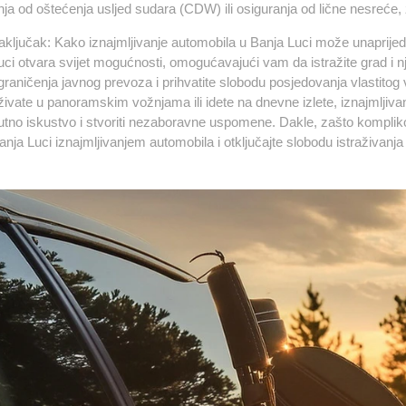
nja od oštećenja usljed sudara (CDW) ili osiguranja od lične nesreće,
aključak: Kako iznajmljivanje automobila u Banja Luci može unaprijedi
uci otvara svijet mogućnosti, omogućavajući vam da istražite grad i n
graničenja javnog prevoza i prihvatite slobodu posjedovanja vlastitog voz
živate u panoramskim vožnjama ili idete na dnevne izlete, iznajmljiva
utno iskustvo i stvoriti nezaboravne uspomene. Dakle, zašto komplik
anja Luci
iznajmljivanjem automobila
i otključajte slobodu istraživan