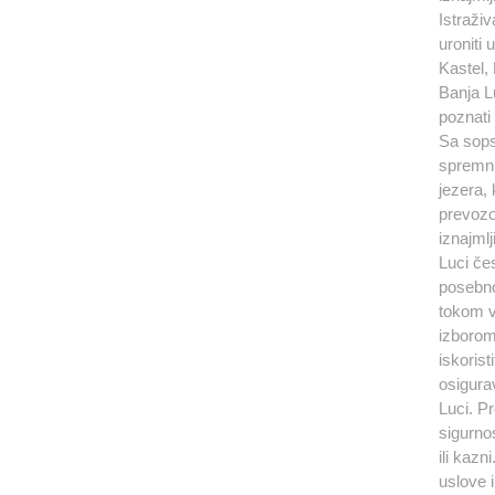
Istraži
uroniti 
Kastel, 
Banja L
poznati
Sa sops
spremni
jezera, 
prevozo
iznajml
Luci če
posebno 
tokom v
izborom
iskorist
osigurav
Luci. P
sigurnos
ili kazn
uslove 