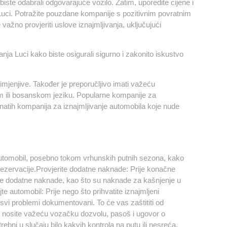
o biste odabrali odgovarajuće vozilo. Zatim, uporedite cijene i
a Luci. Potražite pouzdane kompanije s pozitivnim povratnim
važno provjeriti uslove iznajmljivanja, uključujući
ja Luci kako biste osigurali sigurno i zakonito iskustvo
rimjenjive. Također je preporučljivo imati važeću
ili bosanskom jeziku. Popularne kompanije za
natih kompanija za iznajmljivanje automobila koje nude
i automobil, posebno tokom vrhunskih putnih sezona, kako
e rezervacije.Provjerite dodatne naknade: Prije konačne
uće dodatne naknade, kao što su naknade za kašnjenje u
 automobil: Prije nego što prihvatite iznajmljeni
u svi problemi dokumentovani. To će vas zaštititi od
k nosite važeću vozačku dozvolu, pasoš i ugovor o
bni u slučaju bilo kakvih kontrola na putu ili nesreća.