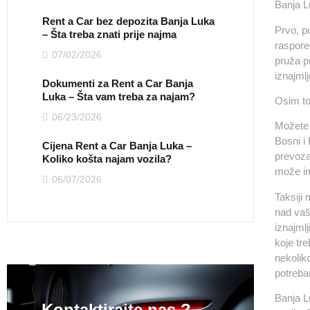
Banja L
Rent a Car bez depozita Banja Luka
Prvo, p
– Šta treba znati prije najma
raspore
07/02/2026
pruža p
iznajml
Dokumenti za Rent a Car Banja
Luka – Šta vam treba za najam?
Osim to
06/23/2026
Možete 
Bosni i
Cijena Rent a Car Banja Luka –
prevoza
Koliko košta najam vozila?
može ima
06/07/2026
Taksiji 
nad vaš
iznajmlj
koje tre
nekoliko
potreb
Banja L
Kontaktirajte nas ?