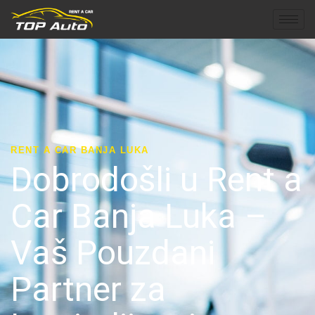
RENT A CAR BANJA LUKA
Dobrodošli u Rent a
Car Banja Luka –
Vaš Pouzdani
Partner za