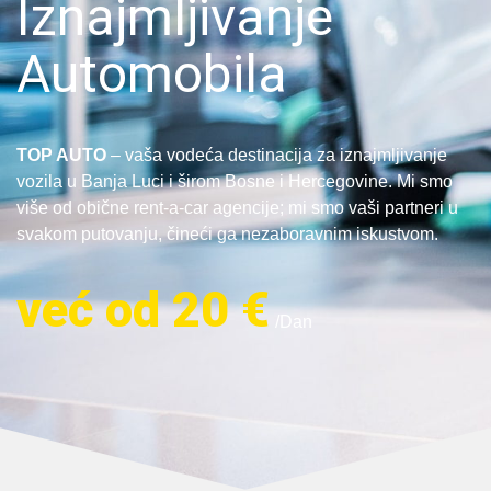
Iznajmljivanje
Automobila
TOP AUTO
– vaša vodeća destinacija za iznajmljivanje
vozila u Banja Luci i širom Bosne i Hercegovine. Mi smo
više od obične rent-a-car agencije; mi smo vaši partneri u
svakom putovanju, čineći ga nezaboravnim iskustvom.
već od 20 €
/Dan