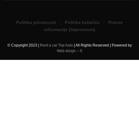
Politika privatnosti
|
Politika kolačića
|
Pravne
informacije (Impressum)
© Copyright 2023 |
Rent a car Top Auto
| All Rights Reserved | Powered by
Web dizajn – S