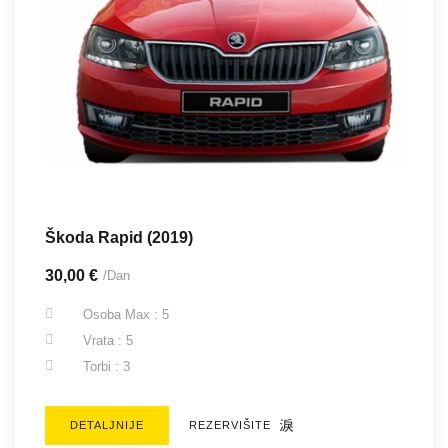
Škoda Rapid (2019)
30,00 €
/Dan
Osoba Max : 5
Vrata : 5
Torbi : 3
DETALJNIJE
REZERVIŠITE