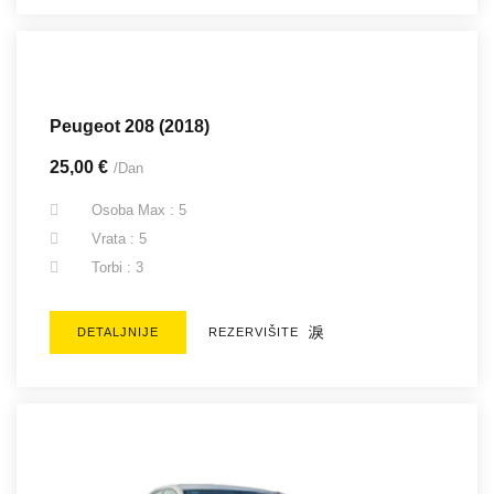
Peugeot 208 (2018)
25,00 €
/Dan
Osoba Max : 5
Vrata : 5
Torbi : 3
DETALJNIJE
REZERVIŠITE