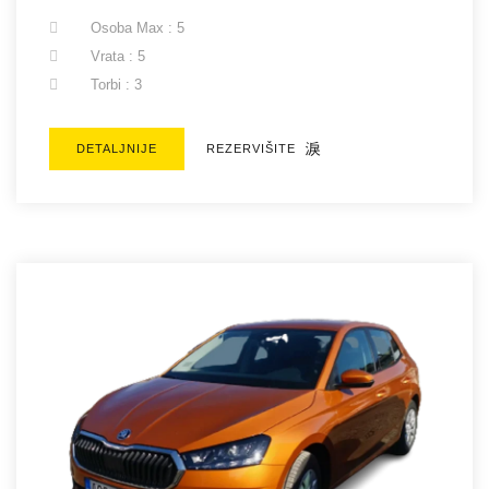
Osoba Max : 5
Vrata : 5
Torbi : 3
DETALJNIJE
REZERVIŠITE