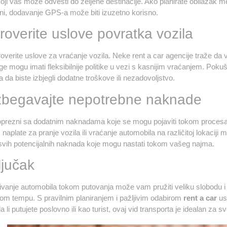
ji vas može odvesti do željene destinacije. Ako planirate obilazak me
i, dodavanje GPS-a može biti izuzetno korisno.
roverite uslove povratka vozila
overite uslove za vraćanje vozila. Neke rent a car agencije traže da 
ge mogu imati fleksibilnije politike u vezi s kasnijim vraćanjem. Poku
 da biste izbjegli dodatne troškove ili nezadovoljstvo.
Izbegavajte nepotrebne naknade
oprezni sa dodatnim naknadama koje se mogu pojaviti tokom procesa 
naplate za pranje vozila ili vraćanje automobila na različitoj lokacij
svih potencijalnih naknada koje mogu nastati tokom vašeg najma.
ljučak
jivanje automobila tokom putovanja može vam pružiti veliku slobodu i 
itom tempu. S pravilnim planiranjem i pažljivim odabirom
rent a car
usl
a li putujete poslovno ili kao
turist
, ovaj vid transporta je idealan za s