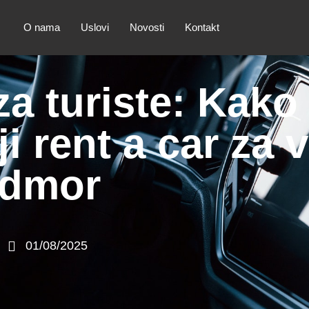
O nama
Uslovi
Novosti
Kontakt
a turiste: Kako
ji rent a car za 
dmor
01/08/2025