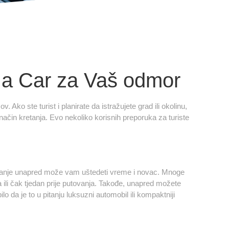
t a Car za Vaš odmor
. Ako ste turist i planirate da istražujete grad ili okolinu,
način kretanja. Evo nekoliko korisnih preporuka za turiste
iranje unapred može vam uštedeti vreme i novac. Mnoge
a ili čak tjedan prije putovanja. Takođe, unapred možete
o da je to u pitanju luksuzni automobil ili kompaktniji