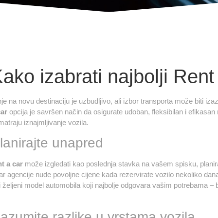
ako izabrati najbolji Ren
e na novu destinaciju je uzbudljivo, ali izbor transporta može biti izazov
car
opcija je savršen način da osigurate udoban, fleksibilan i efikasan 
matraju iznajmljivanje vozila.
lanirajte unapred
nt a car
može izgledati kao poslednja stavka na vašem spisku, plan
ar agencije nude povoljne cijene kada rezervirate vozilo nekoliko dan
 željeni model automobila koji najbolje odgovara vašim potrebama – bil
azumite razlike u vrstama vozila