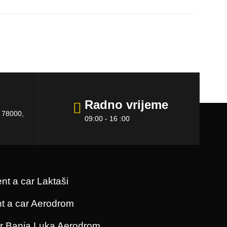
Radno vrijeme
a 78000,
09:00 - 16 :00
ent a car Laktaši
nt a car Aerodrom
ar Banja Luka Aerodrom