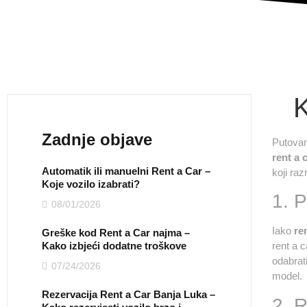
K
Zadnje objave
Putovanj
rent a 
Automatik ili manuelni Rent a Car –
koji raz
Koje vozilo izabrati?
1. P
08/01/2026
Iako
re
Greške kod Rent a Car najma –
Kako izbjeći dodatne troškove
rent a c
odabrati
07/24/2026
model.
Rezervacija Rent a Car Banja Luka –
2. R