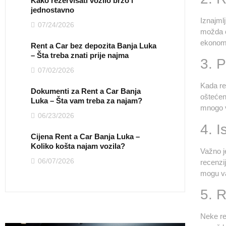
Kako rezervisati vozilo brzo i
jednostavno
Iznajmlj
07/24/2026
možda će
ekonoms
Rent a Car bez depozita Banja Luka
– Šta treba znati prije najma
3. P
07/02/2026
Kada re
Dokumenti za Rent a Car Banja
oštećen
Luka – Šta vam treba za najam?
mnogo vi
06/23/2026
4. I
Cijena Rent a Car Banja Luka –
Koliko košta najam vozila?
Važno j
06/07/2026
recenzij
mogu var
5. 
Neke re