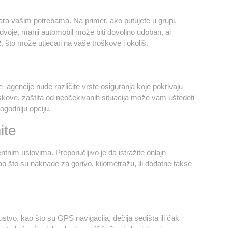
ovara vašim potrebama. Na primer, ako putujete u grupi,
 dvoje, manji automobil može biti dovoljno udoban, ai
 što može utjecati na vaše troškove i okoliš.
 agencije nude različite vrste osiguranja koje pokrivaju
škove, zaštita od neočekivanih situacija može vam uštedeti
ogodniju opciju.
ite
nim uslovima. Preporučljivo je da istražite onlajn
 kao što su naknade za gorivo, kilometražu, ili dodatne takse
tvo, kao što su GPS navigacija, dečija sedišta ili čak