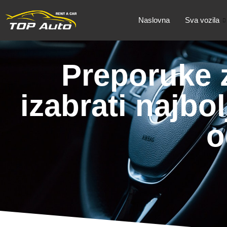
Naslovna
Sva vozila
Preporuke z
izabrati najbol
o