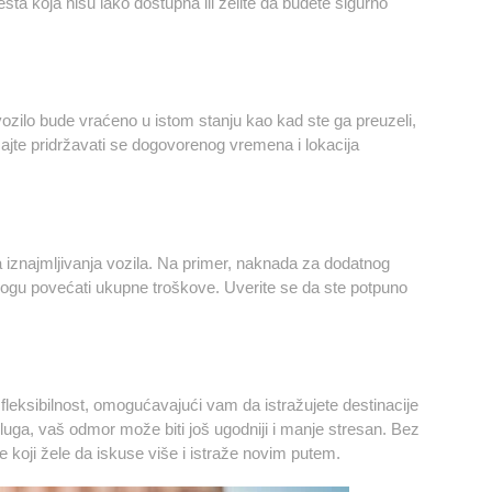
sta koja nisu lako dostupna ili želite da budete sigurno
vozilo bude vraćeno u istom stanju kao kad ste ga preuzeli,
šajte pridržavati se dogovorenog vremena i lokacija
iznajmljivanja vozila. Na primer, naknada za dodatnog
i mogu povećati ukupne troškove. Uverite se da ste potpuno
fleksibilnost, omogućavajući vam da istražujete destinacije
uga, vaš odmor može biti još ugodniji i manje stresan. Bez
ve koji žele da iskuse više i istraže novim putem.