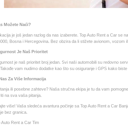
s Možete Naći?
kacija je još jedan razlog da nas izaberete. Top Auto Rent a Car se n
000, Bosna i Hercegovina.
Bez obzira da li stižete avionom, vozom 
gurnost Je Naš Prioritet
urnost je naš prioritet broj jedan. Svi naši automobili su redovno serv
 Takođe vam nudimo dodatke kao što su osiguranje i GPS kako biste 
 Nas Za Više Informacija
itanja ili posebne zahteve? Naša stručna ekipa je tu da vam pomogne
ti na sva vaša pitanja.
jte više! Vaša sledeća avantura počinje sa Top Auto Rent a Car Banja
je bez granica.
 Auto Rent a Car Tim