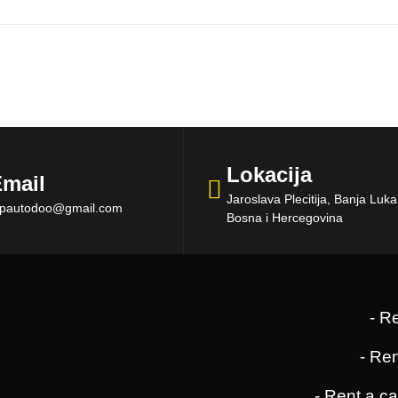
Lokacija
mail
Jaroslava Plecitija, Banja Luk
opautodoo@gmail.com
Bosna i Hercegovina
- R
- Re
- Rent a c