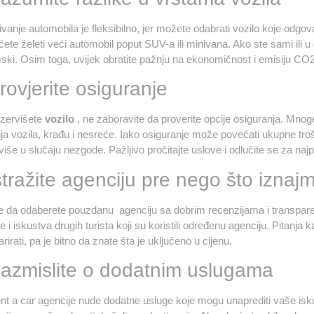
ivanje automobila je fleksibilno, jer možete odabrati vozilo koje odg
te želeti veći automobil poput SUV-a ili minivana. Ako ste sami ili u
ki. Osim toga, uvijek obratite pažnju na ekonomičnost i emisiju CO2,
rovjerite osiguranje
zervišete
vozilo
, ne zaboravite da proverite opcije osiguranja. Mnoge
ja vozila, krađu i nesreće. Iako osiguranje može povećati ukupne tro
še u slučaju nezgode. Pažljivo pročitajte uslove i odlučite se za najp
stražite agenciju pre nego što iznajm
e da odaberete pouzdanu agenciju sa dobrim recenzijama i transparent
e i iskustva drugih turista koji su koristili određenu agenciju. Pitanja
irati, pa je bitno da znate šta je uključeno u cijenu.
Razmislite o dodatnim uslugama
nt a car agencije nude dodatne usluge koje mogu unaprediti vaše iskus