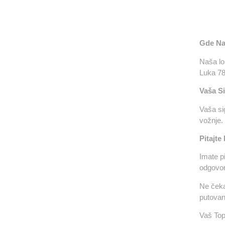
Gde Na
Naša lo
Luka 78
Vaša Si
Vaša sig
vožnje.
Pitajte
Imate p
odgovori
Ne čeka
putovan
Vaš Top