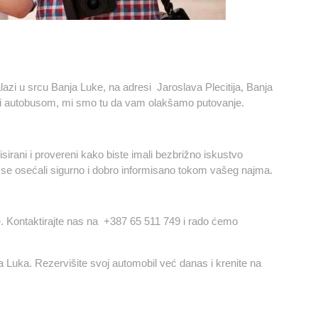
alazi u srcu Banja Luke, na adresi
Jaroslava Plecitija, Banja
ili autobusom, mi smo tu da vam olakšamo putovanje.
isirani i provereni kako biste imali bezbrižno iskustvo
se osećali sigurno i dobro informisano tokom vašeg najma.
. Kontaktirajte nas na
+387 65 511 749
i rado ćemo
 Luka. Rezervišite svoj automobil već danas i krenite na