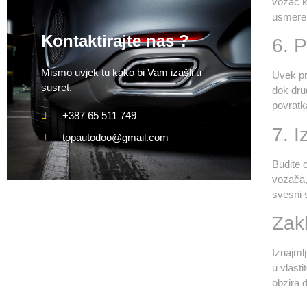
vozač ko
usmeren
Kontaktirajte nas ?
6. P
Mismo uvjek tu kako bi Vam izašli u
Uvek pr
susret.
dok dru
povratka
+387 65 511 749
7. 
topautodoo@gmail.com
Budite 
vozača, 
svesni 
Zak
Iznajml
u vlast
obzira d