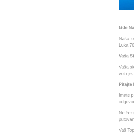
Gde Na
Naša lo
Luka 78
Vaša Si
Vaša sig
vožnje.
Pitajte
Imate p
odgovori
Ne čeka
putovan
Vaš Top