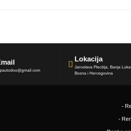
Lokacija
mail
Jaroslava Plecitija, Banja Luk
opautodoo@gmail.com
Bosna i Hercegovina
- R
- Re