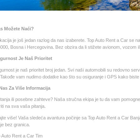
s Možete Naći?
kacija je još jedan razlog da nas izaberete. Top Auto Rent a Car se n
000, Bosna i Hercegovina.
Bez obzira da li stižete avionom, vozom 
gurnost Je Naš Prioritet
urnost je naš prioritet broj jedan. Svi naši automobili su redovno serv
 Takođe vam nudimo dodatke kao što su osiguranje i GPS kako biste 
 Nas Za Više Informacija
itanja ili posebne zahteve? Naša stručna ekipa je tu da vam pomogne
ti na sva vaša pitanja.
jte više! Vaša sledeća avantura počinje sa Top Auto Rent a Car Banja
je bez granica.
 Auto Rent a Car Tim