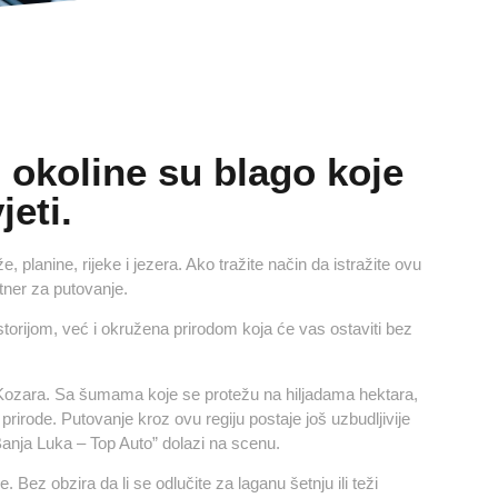
 okoline su blago koje
jeti.
planine, rijeke i jezera. Ako tražite način da istražite ovu
rtner za putovanje.
torijom, već i okružena prirodom koja će vas ostaviti bez
rk Kozara. Sa šumama koje se protežu na hiljadama hektara,
 prirode. Putovanje kroz ovu regiju postaje još uzbudljivije
 Banja Luka – Top Auto” dolazi na scenu.
Bez obzira da li se odlučite za laganu šetnju ili teži