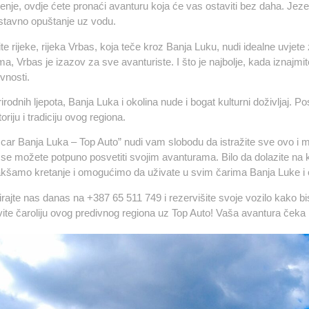
enje, ovdje ćete pronaći avanturu koja će vas ostaviti bez daha. Jezera
nostavno opuštanje uz vodu.
te rijeke, rijeka Vrbas, koja teče kroz Banja Luku, nudi idealne uvjete
a, Vrbas je izazov za sve avanturiste. I što je najbolje, kada iznajmi
vnosti.
rodnih ljepota, Banja Luka i okolina nude i bogat kulturni doživljaj. Po
storiju i tradiciju ovog regiona.
 car Banja Luka – Top Auto” nudi vam slobodu da istražite sve ovo i
 se možete potpuno posvetiti svojim avanturama. Bilo da dolazite na kr
kšamo kretanje i omogućimo da uživate u svim čarima Banja Luke i o
rajte nas danas na +387 65 511 749 i rezervišite svoje vozilo kako bis
vite čaroliju ovog predivnog regiona uz Top Auto! Vaša avantura čeka