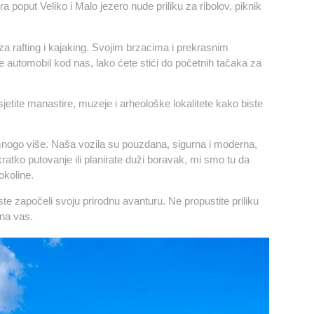
 poput Veliko i Malo jezero nude priliku za ribolov, piknik
 za rafting i kajaking. Svojim brzacima i prekrasnim
te automobil kod nas, lako ćete stići do početnih tačaka za
sjetite manastire, muzeje i arheološke lokalitete kako biste
 mnogo više. Naša vozila su pouzdana, sigurna i moderna,
atko putovanje ili planirate duži boravak, mi smo tu da
koline.
te započeli svoju prirodnu avanturu. Ne propustite priliku
 na vas.