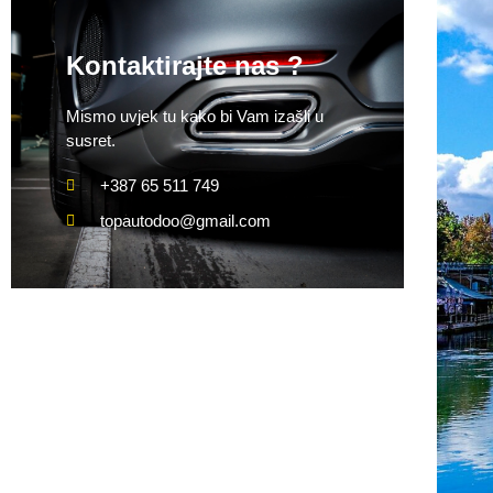
Kontaktirajte nas ?
Mismo uvjek tu kako bi Vam izašli u
susret.
+387 65 511 749
topautodoo@gmail.com