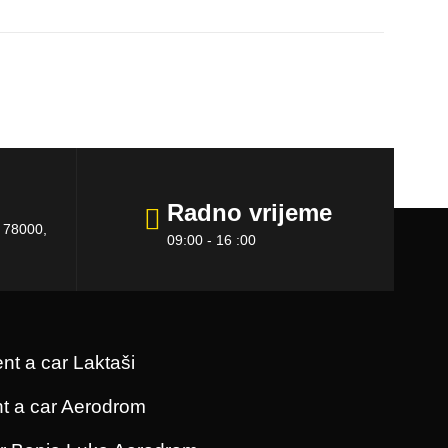
Radno vrijeme
a 78000,
09:00 - 16 :00
ent a car Laktaši
nt a car Aerodrom