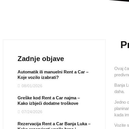
P
Zadnje objave
Ovaj čar
Automatik ili manuelni Rent a Car –
predivnu
Koje vozilo izabrati?
Banja L
08/01/2026
daha.
Greške kod Rent a Car najma –
Jedno o
Kako izbjeći dodatne troškove
planinam
07/24/2026
kada ima
Rezervacija Rent a Car Banja Luka –
Vozite s