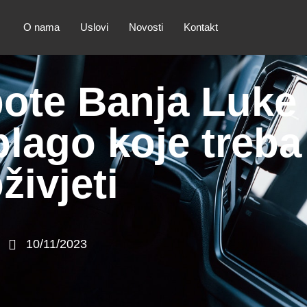
O nama
Uslovi
Novosti
Kontakt
pote Banja Luke 
blago koje treba
živjeti
10/11/2023