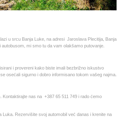
alazi u srcu Banja Luke, na adresi
Jaroslava Plecitija, Banja
ili autobusom, mi smo tu da vam olakšamo putovanje.
isirani i provereni kako biste imali bezbrižno iskustvo
se osećali sigurno i dobro informisano tokom vašeg najma.
. Kontaktirajte nas na
+387 65 511 749
i rado ćemo
 Luka. Rezervišite svoj automobil već danas i krenite na