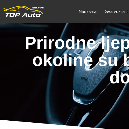
Naslovna
Sva vozila
Prirodne lje
okoline su 
do