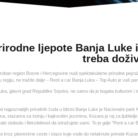
rirodne ljepote Banja Luke i
treba doživ
oban region Bosne i Hercegovine nudi spektakularne prirodne pejzaže, 
 regiju, ne tražite dalje – Rent a car Banja Luka – Top Auto je vaš pa
uka, glavni grad Republike Srpske, ne samo da je bogata kulturom i is
d najpoznatijih prirodnih čuda u blizini Banja Luke je Nacionalni pa
a, stazama za šetnju i bajkovitim jezerima, Kozara je raj za ljubitelje
te slobodu i fleksibilnost da istražujete sami. To je gdje “Rent a car
e kroz pitoreskne ceste i staze koje vode do netaknute prirode Kozare. 