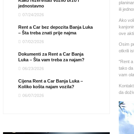
Kako rezervisati vozilo brzo i
planinar
jednostavno
ili jed
07/24/2026
Ako voli
kanjonim
Rent a Car bez depozita Banja Luka
– Šta treba znati prije najma
ove akti
07/02/2026
Osim pri
otkrili i
Dokumenti za Rent a Car Banja
Luka – Šta vam treba za najam?
“Rent a
tako da
06/23/2026
vam ola
Cijena Rent a Car Banja Luka –
Kontakti
Koliko košta najam vozila?
da doži
06/07/2026