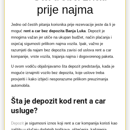
prije najma
Jedno od čestih pitanja korisnika prije rezervacije jeste da li je
moguć
rent a car bez depozita Banja Luka
. Depozit je
mnogima važan jer utiče na ukupan budžet, način plaćanja i
osjećaj sigurnosti prilikom najma vozila. Ipak, važno je
razumjeti da najam bez depozita zavisi od uslova rent a car
kompanije, vrste vozila, trajanja najma i dogovorenog paketa.
U ovom vodiču objašnjavamo šta depozit predstavlja, kada je
moguće iznajmiti vozilo bez depozita, koje uslove treba
provjeriti i kako izbjeći nesporazume prilikom preuzimanja
automobila.
Šta je depozit kod rent a car
usluge?
Depozit
je sigurnosni iznos koji rent a car kompanija koristi kao
zaštitu u slučaju dodatnih troškova, oštećenja, kašnjenja,