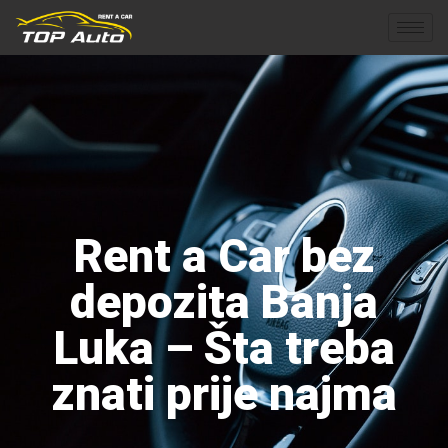
Rent a Car bez
depozita Banja
Luka – Šta treba
znati prije najma