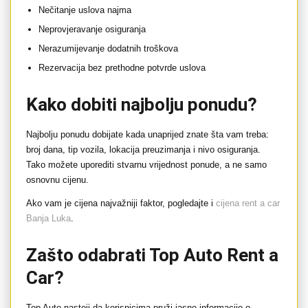
Nečitanje uslova najma
Neprovjeravanje osiguranja
Nerazumijevanje dodatnih troškova
Rezervacija bez prethodne potvrde uslova
Kako dobiti najbolju ponudu?
Najbolju ponudu dobijate kada unaprijed znate šta vam treba:
broj dana, tip vozila, lokacija preuzimanja i nivo osiguranja.
Tako možete uporediti stvarnu vrijednost ponude, a ne samo
osnovnu cijenu.
Ako vam je cijena najvažniji faktor, pogledajte i
cijena rent a car
Banja Luka
.
Zašto odabrati Top Auto Rent a
Car?
Top Auto nastoji da korisnicima pruži jasne informacije o