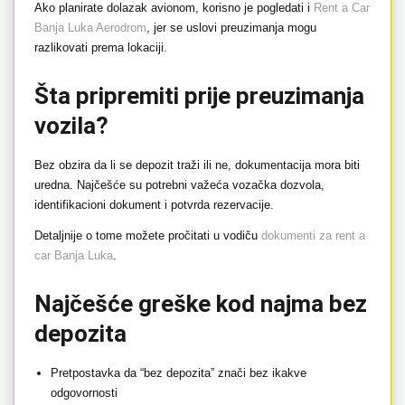
Ako planirate dolazak avionom, korisno je pogledati i
Rent a Car
Banja Luka Aerodrom
, jer se uslovi preuzimanja mogu
razlikovati prema lokaciji.
Šta pripremiti prije preuzimanja
vozila?
Bez obzira da li se depozit traži ili ne, dokumentacija mora biti
uredna. Najčešće su potrebni važeća vozačka dozvola,
identifikacioni dokument i potvrda rezervacije.
Detaljnije o tome možete pročitati u vodiču
dokumenti za rent a
car Banja Luka
.
Najčešće greške kod najma bez
depozita
Pretpostavka da “bez depozita” znači bez ikakve
odgovornosti