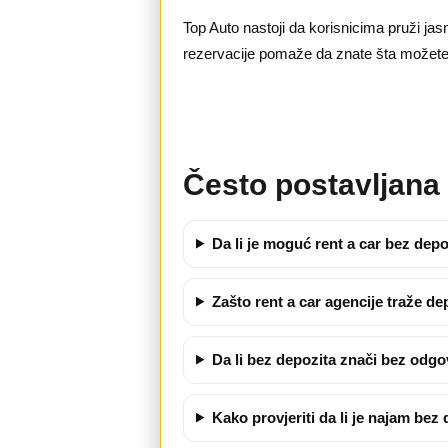
Top Auto nastoji da korisnicima pruži ja
rezervacije pomaže da znate šta možete o
Često postavljana 
Da li je moguć rent a car bez dep
Zašto rent a car agencije traže de
Da li bez depozita znači bez odg
Kako provjeriti da li je najam be