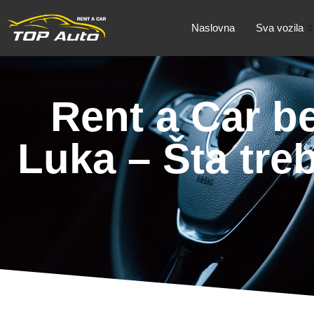
Naslovna
Sva vozila
Rent a Car b
Luka – Šta treb