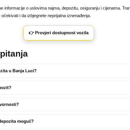
sne informacije o uslovima najma, depozitu, osiguranju i cijenama. Tra
čekivati i da izbjegnete neprijatna iznenađenja.
👉 Provjeri dostupnost vozila
pitanja
ozita u Banja Luci?
pozit?
ovornosti?
z depozita moguć?