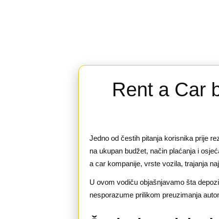
Rent a Car 
Jedno od čestih pitanja korisnika prije re
na ukupan budžet, način plaćanja i osjeća
a car kompanije, vrste vozila, trajanja 
U ovom vodiču objašnjavamo šta depozit pr
nesporazume prilikom preuzimanja auto