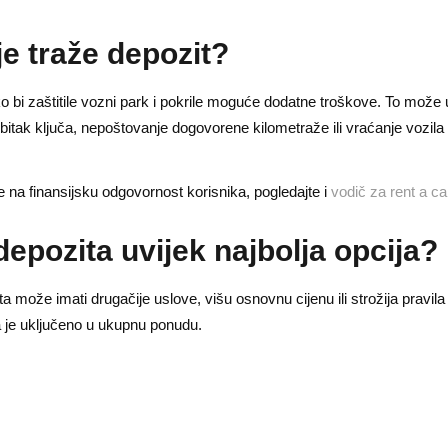
e traže depozit?
 bi zaštitile vozni park i pokrile moguće dodatne troškove. To može uk
ubitak ključa, nepoštovanje dogovorene kilometraže ili vraćanje vozila
e na finansijsku odgovornost korisnika, pogledajte i
vodič za rent a ca
depozita uvijek najbolja opcija?
može imati drugačije uslove, višu osnovnu cijenu ili strožija pravila 
ta je uključeno u ukupnu ponudu.