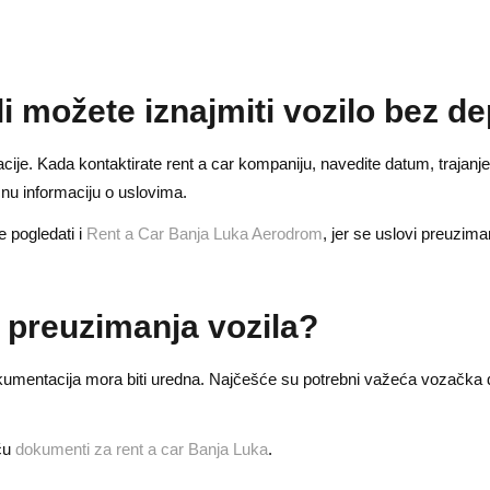
li možete iznajmiti vozilo bez d
rvacije. Kada kontaktirate rent a car kompaniju, navedite datum, trajanje
čnu informaciju o uslovima.
e pogledati i
Rent a Car Banja Luka Aerodrom
, jer se uslovi preuzim
e preuzimanja vozila?
 dokumentacija mora biti uredna. Najčešće su potrebni važeća vozačka 
iču
dokumenti za rent a car Banja Luka
.