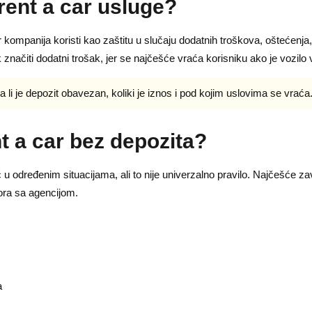
 rent a car usluge?
r kompanija koristi kao zaštitu u slučaju dodatnih troškova, oštećenja,
značiti dodatni trošak, jer se najčešće vraća korisniku ako je vozil
 da li je depozit obavezan, koliki je iznos i pod kojim uslovima se vraća
t a car bez depozita?
 određenim situacijama, ali to nije univerzalno pravilo. Najčešće zav
ora sa agencijom.
a