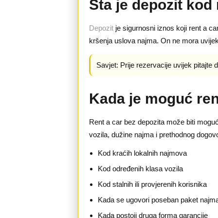
Šta je depozit kod
Depozit
je sigurnosni iznos koji rent a ca
kršenja uslova najma. On ne mora uvijek 
Savjet: Prije rezervacije uvijek pitajte
Kada je moguć ren
Rent a car bez depozita može biti moguć u
vozila, dužine najma i prethodnog dogov
Kod kraćih lokalnih najmova
Kod određenih klasa vozila
Kod stalnih ili provjerenih korisnika
Kada se ugovori poseban paket najm
Kada postoji druga forma garancije