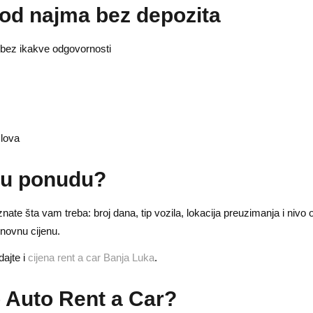
od najma bez depozita
 bez ikakve odgovornosti
slova
lju ponudu?
nate šta vam treba: broj dana, tip vozila, lokacija preuzimanja i nivo
novnu cijenu.
dajte i
cijena rent a car Banja Luka
.
p Auto Rent a Car?