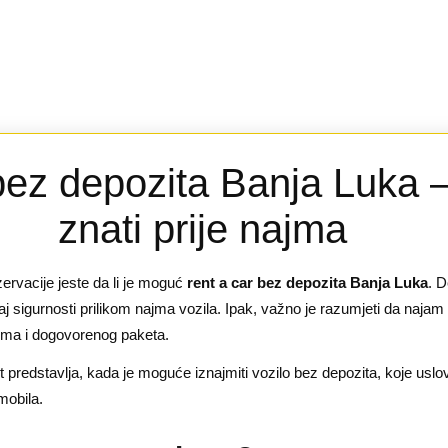
bez depozita Banja Luka –
znati prije najma
zervacije jeste da li je moguć
rent a car bez depozita Banja Luka
. D
j sigurnosti prilikom najma vozila. Ipak, važno je razumjeti da najam
najma i dogovorenog paketa.
edstavlja, kada je moguće iznajmiti vozilo bez depozita, koje uslove 
mobila.