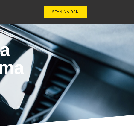
STAN NA DAN
ja
jma