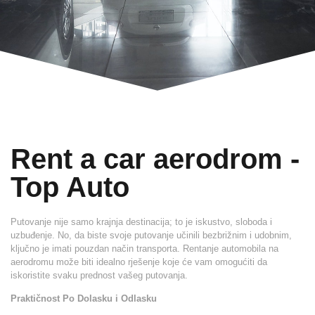
Rent a car aerodrom -
Top Auto
Putovanje nije samo krajnja destinacija; to je iskustvo, sloboda i
uzbuđenje. No, da biste svoje putovanje učinili bezbrižnim i udobnim,
ključno je imati pouzdan način transporta.
Rentanje automobila na
aerodromu
može biti idealno rješenje koje će vam omogućiti da
iskoristite svaku prednost vašeg putovanja.
Praktičnost Po Dolasku i Odlasku