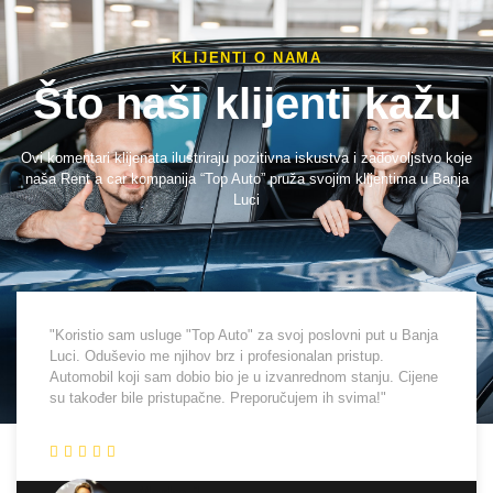
KLIJENTI O NAMA
Što naši klijenti kažu
Ovi komentari klijenata ilustriraju pozitivna iskustva i zadovoljstvo koje
naša Rent a car kompanija “Top Auto” pruža svojim klijentima u Banja
Luci
"Koristio sam usluge "Top Auto" za svoj poslovni put u Banja
Luci. Oduševio me njihov brz i profesionalan pristup.
Automobil koji sam dobio bio je u izvanrednom stanju. Cijene
su također bile pristupačne. Preporučujem ih svima!"
Marko J.