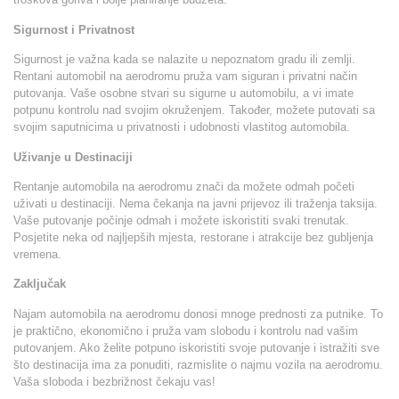
Sigurnost i Privatnost
Sigurnost je važna kada se nalazite u nepoznatom gradu ili zemlji.
Rentani automobil na aerodromu pruža vam siguran i privatni način
putovanja. Vaše osobne stvari su sigurne u automobilu, a vi imate
potpunu kontrolu nad svojim okruženjem. Također, možete putovati sa
svojim saputnicima u privatnosti i udobnosti vlastitog automobila.
Uživanje u Destinaciji
Rentanje automobila na aerodromu znači da možete odmah početi
uživati u destinaciji. Nema čekanja na javni prijevoz ili traženja taksija.
Vaše putovanje počinje odmah i možete iskoristiti svaki trenutak.
Posjetite neka od najljepših mjesta, restorane i atrakcije bez gubljenja
vremena.
Zaključak
Najam automobila na aerodromu donosi mnoge prednosti za putnike. To
je praktično, ekonomično i pruža vam slobodu i kontrolu nad vašim
putovanjem. Ako želite potpuno iskoristiti svoje putovanje i istražiti sve
što destinacija ima za ponuditi, razmislite o najmu vozila na aerodromu.
Vaša sloboda i bezbrižnost čekaju vas!