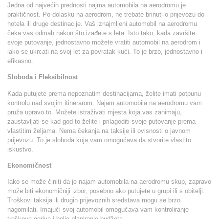
Jedna od najvećih prednosti najma automobila na aerodromu je
praktičnost. Po dolasku na aerodrom, ne trebate brinuti o prijevozu do
hotela ili druge destinacije. Vaš iznajmljeni automobil na aerodromu
čeka vas odmah nakon što izađete s leta. Isto tako, kada završite
svoje putovanje, jednostavno možete vratiti automobil na aerodrom i
lako se ukrcati na svoj let za povratak kući. To je brzo, jednostavno i
efikasno.
Sloboda i Fleksibilnost
Kada putujete prema nepoznatim destinacijama, želite imati potpunu
kontrolu nad svojim itinerarom. Najam automobila na aerodromu vam
pruža upravo to. Možete istraživati mjesta koja vas zanimaju,
zaustavljati se kad god to želite i prilagoditi svoje putovanje prema
vlastitim željama. Nema čekanja na taksije ili ovisnosti o javnom
prijevozu. To je sloboda koja vam omogućava da stvorite vlastito
iskustvo.
Ekonomičnost
Iako se može činiti da je najam automobila na aerodromu skup, zapravo
može biti ekonomičniji izbor, posebno ako putujete u grupi ili s obitelji.
Troškovi taksija ili drugih prijevoznih sredstava mogu se brzo
nagomilati. Imajući svoj automobil omogućava vam kontroliranje
troškova goriva i bolje planiranje budžeta.