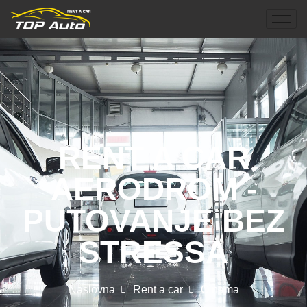
RENT A CAR
AERODROM -
PUTOVANJE BEZ
STRESSA
Naslovna
Rent a car
O nama