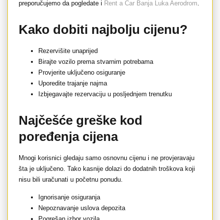
preporučujemo da pogledate i
Rent a Car Banja Luka Aerodrom
.
Kako dobiti najbolju cijenu?
Rezervišite unaprijed
Birajte vozilo prema stvarnim potrebama
Provjerite uključeno osiguranje
Uporedite trajanje najma
Izbjegavajte rezervaciju u posljednjem trenutku
Najčešće greške kod
poređenja cijena
Mnogi korisnici gledaju samo osnovnu cijenu i ne provjeravaju
šta je uključeno. Tako kasnije dolazi do dodatnih troškova koji
nisu bili uračunati u početnu ponudu.
Ignorisanje osiguranja
Nepoznavanje uslova depozita
Pogrešan izbor vozila