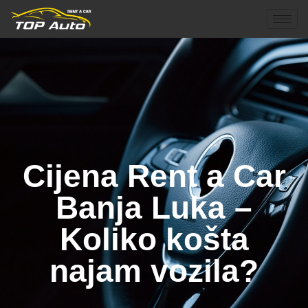
Cijena Rent a Car
Banja Luka –
Koliko košta
najam vozila?