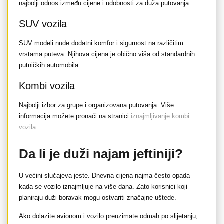
najbolji odnos između cijene i udobnosti za duža putovanja.
SUV vozila
SUV modeli nude dodatni komfor i sigurnost na različitim
vrstama puteva. Njihova cijena je obično viša od standardnih
putničkih automobila.
Kombi vozila
Najbolji izbor za grupe i organizovana putovanja. Više
informacija možete pronaći na stranici
iznajmljivanje kombi
vozila
.
Da li je duži najam jeftiniji?
U većini slučajeva jeste. Dnevna cijena najma često opada
kada se vozilo iznajmljuje na više dana. Zato korisnici koji
planiraju duži boravak mogu ostvariti značajne uštede.
Ako dolazite avionom i vozilo preuzimate odmah po slijetanju,