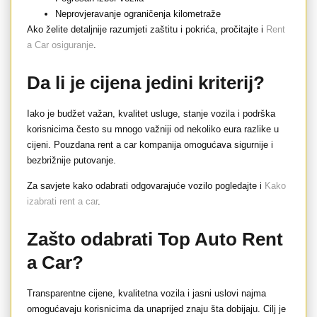
Neprovjeravanje ograničenja kilometraže
Ako želite detaljnije razumjeti zaštitu i pokrića, pročitajte i
Rent
a Car osiguranje
.
Da li je cijena jedini kriterij?
Iako je budžet važan, kvalitet usluge, stanje vozila i podrška
korisnicima često su mnogo važniji od nekoliko eura razlike u
cijeni. Pouzdana rent a car kompanija omogućava sigurnije i
bezbrižnije putovanje.
Za savjete kako odabrati odgovarajuće vozilo pogledajte i
Kako
izabrati rent a car
.
Zašto odabrati Top Auto Rent
a Car?
Transparentne cijene, kvalitetna vozila i jasni uslovi najma
omogućavaju korisnicima da unaprijed znaju šta dobijaju. Cilj je